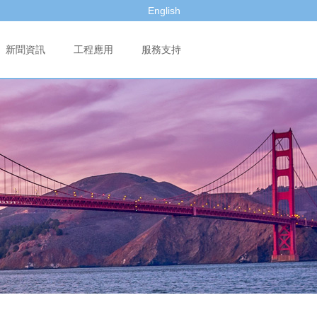
English
新聞資訊
工程應用
服務支持