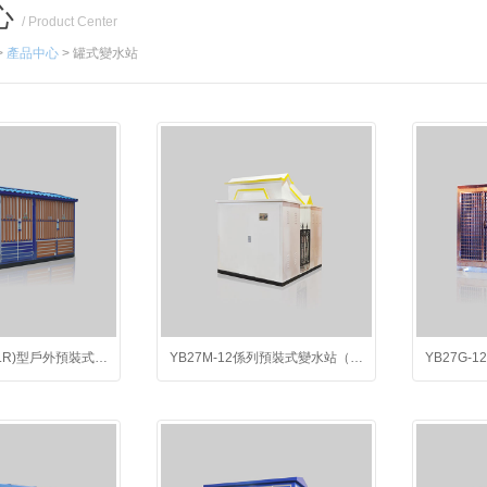
心
/ Product Center
>
產品中心
> 罐式變水站
YB27-12/0.4(F.R)型戶外預裝式變水站（）歐式）
YB27M-12係列預裝式變水站（美式）