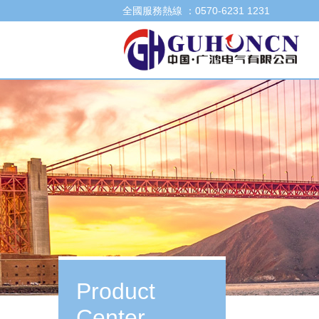
全國服務熱線 ：0570-6231 1231
Product
Center