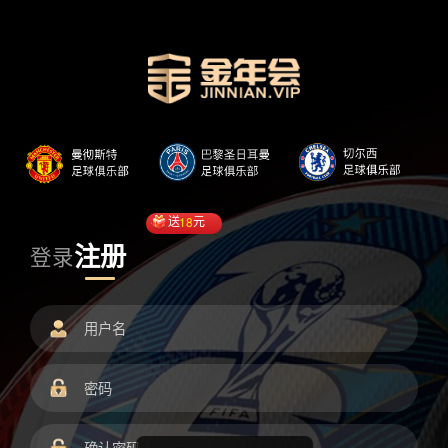
送
18
元
注册
登录